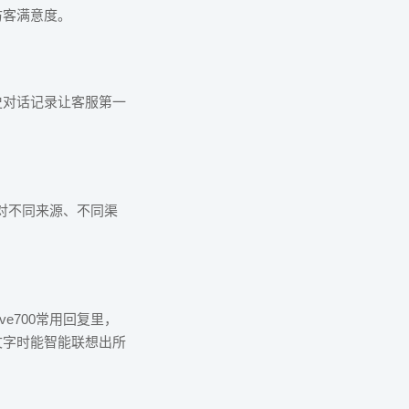
访客满意度。
史对话记录让客服第一
面对不同来源、不同渠
e700常用回复里，
文字时能智能联想出所